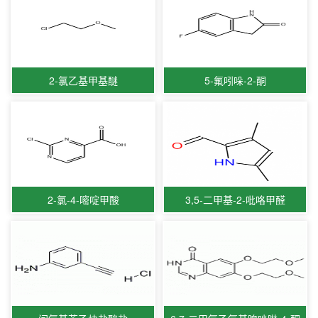
2-氯乙基甲基醚
5-氟吲哚-2-酮
2-氯-4-嘧啶甲酸
3,5-二甲基-2-吡咯甲醛