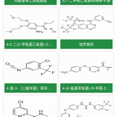
间氨基苯乙炔盐酸盐
6,7-二甲氧乙氧基喹唑啉-4-酮
4,5-二(2-甲氧基乙氧基)-2-氨基苯甲酸乙酯盐酸盐
埃罗替尼
4-氯-3-（三氟甲基）苯异氰酸酯
4-(4-氨基苯氧基)-N-甲基-2-吡啶甲酰胺