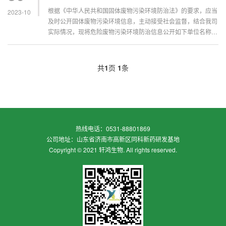
根据《中华人民共和国固体废物污染环境防治法》的要求，应当
2023-10
及时公开固体废物污染环境信息，主动接受社会监督，结合我司
实际情况，现将危险废物污染环境防治信息公开如下单位名称废
弃物名称废弃物类别废物代码危险特性产生环节污染预防措施去
向（处置单位）山...
共
1
页
1
条
热线电话：0531-88801869
公司地址：山东省济南市高新区同科新药研发基地
Copyright © 2021 轩鸿生物. All rights reserved.